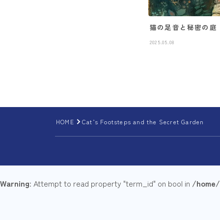
猫の足音と秘密の庭
2025.05.08
HOME
Cat’s Footsteps and the Secret Garden
Warning
: Attempt to read property "term_id" on bool in
/home/i