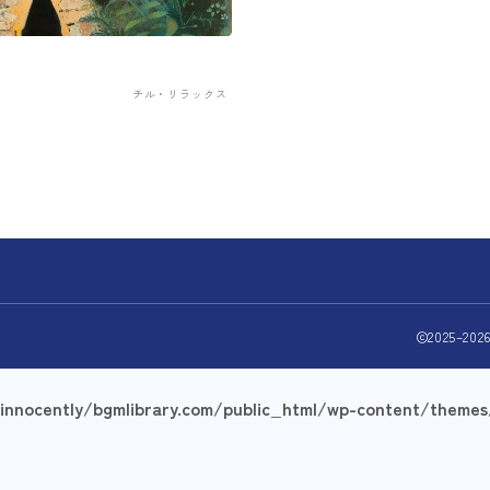
チル・リラックス
2025–2
nnocently/bgmlibrary.com/public_html/wp-content/themes/j