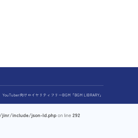
026 YouTuber向けロイヤリティフリーBGM「BGM LIBRARY」
inr/include/json-ld.php
on line
292