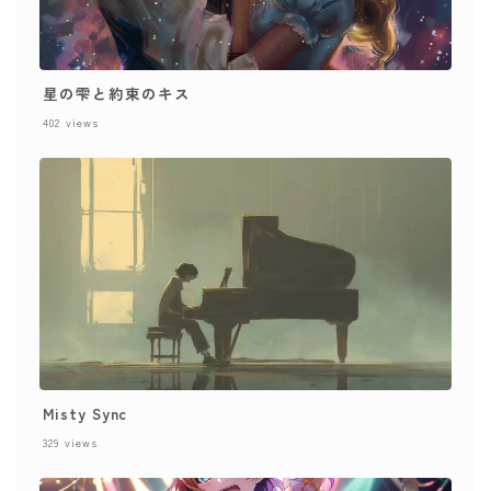
星の雫と約束のキス
402
views
Misty Sync
329
views