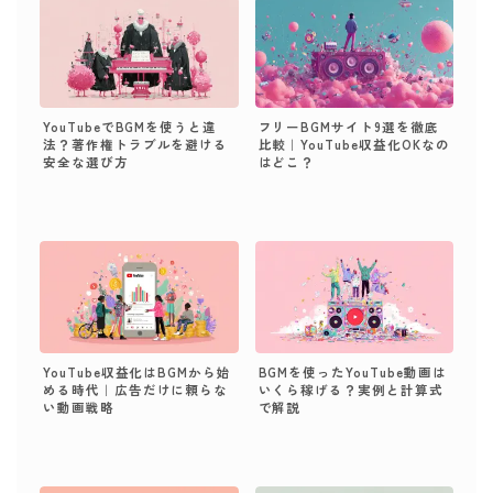
YouTubeでBGMを使うと違
フリーBGMサイト9選を徹底
法？著作権トラブルを避ける
比較｜YouTube収益化OKなの
安全な選び方
はどこ？
YouTube収益化はBGMから始
BGMを使ったYouTube動画は
める時代｜広告だけに頼らな
いくら稼げる？実例と計算式
い動画戦略
で解説