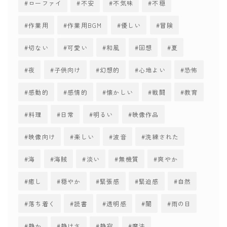
ローファイ
不安
不気味
不穏
作業用
作業用BGM
優しい
冒険
切ない
可愛い
和風
回想
夏
夜
子供向け
幻想的
心地よい
恐怖
感動的
感情的
懐かしい
戦闘
教育
料理
日常
明るい
映像作品
映像向け
楽しい
波音
洗練された
海
海賊
淡い
無機質
爽やか
癒し
穏やか
緊張感
緊迫感
自然
落ち着く
読書
透明感
闇
雨の日
静か
静けさ
静寂
魔法