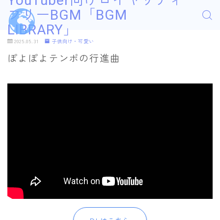
YouTuber向けロイヤリティ
フリーBGM「BGM
LIBRARY」
2025.05.31
子供向け・可愛い
ぽよぽよテンポの行進曲