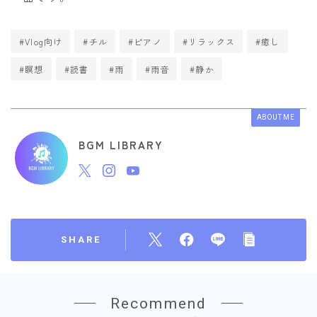
#Vlog向け
#チル
#ピアノ
#リラックス
#癒し
#瞑想
#読書
#雨
#雨音
#静か
ABOUT ME
BGM LIBRARY
SHARE
Recommend