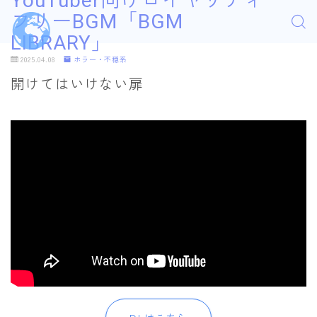
YouTuber向けロイヤリティ
フリーBGM「BGM
LIBRARY」
2025.04.08
ホラー・不穏系
開けてはいけない扉