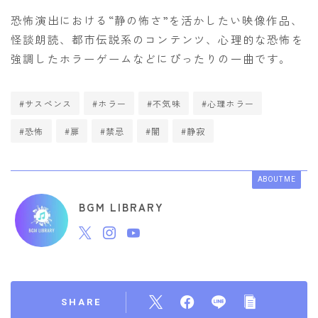
恐怖演出における“静の怖さ”を活かしたい映像作品、
怪談朗読、都市伝説系のコンテンツ、心理的な恐怖を
強調したホラーゲームなどにぴったりの一曲です。
#サスペンス
#ホラー
#不気味
#心理ホラー
#恐怖
#扉
#禁忌
#闇
#静寂
ABOUT ME
BGM LIBRARY
SHARE