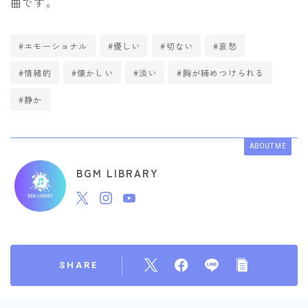
曲です。
#エモーショナル
#優しい
#切ない
#哀愁
#情緒的
#懐かしい
#淡い
#胸が締めつけられる
#静か
ABOUT ME
BGM LIBRARY
SHARE