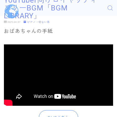
YouTuber向けロイヤリティ
フリーBGM「BGM
LIBRARY」
2025.04.07
ピアノ・切ない系
おばあちゃんの手紙