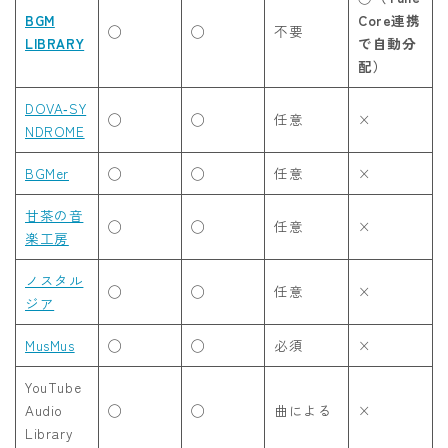
BGM
Core連携
◯
◯
不要
LIBRARY
で自動分
配）
DOVA‑SY
◯
◯
任意
×
NDROME
BGMer
◯
◯
任意
×
甘茶の音
◯
◯
任意
×
楽工房
ノスタル
◯
◯
任意
×
ジア
MusMus
◯
◯
必須
×
YouTube
Audio
◯
◯
曲による
×
Library