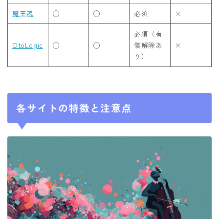
魔王魂
◯
◯
必須
×
必須（有
OtoLogic
◯
◯
償解除あ
×
り）
各サイトの特徴と注意点