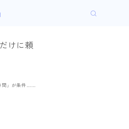
」
告だけに頼
生時間」が条件……