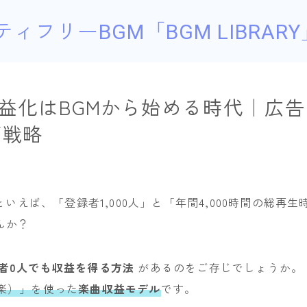
ティフリーBGM「BGM LIBRARY
be収益化はBGMから始める時代｜広
画戦略
化といえば、「登録者1,000人」と「年間4,000時間の総再
んか？
者0人でも収益を得る方法
があるのをご存じでしょうか。
音楽）」を使った
楽曲収益モデル
です。