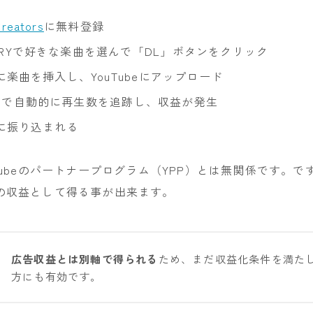
reators
に無料登録
BRARYで好きな楽曲を選んで「DL」ボタンをクリック
楽曲を挿入し、YouTubeにアップロード
re側で自動的に再生数を追跡し、収益が発生
に振り込まれる
Tubeのパートナープログラム（YPP）とは無関係です。ですの
の収益として得る事が出来ます。
広告収益とは別軸で得られる
ため、まだ収益化条件を満た
方にも有効です。