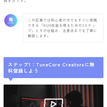
稼ぎ方です。
この記事では初心者の方でもすぐに実践
できる「BGM収益を得るための3ステッ
プ」とその仕組み、注意点までを丁寧に
解説します。
ステップ1：TuneCore Creatorsに無
料登録しよう