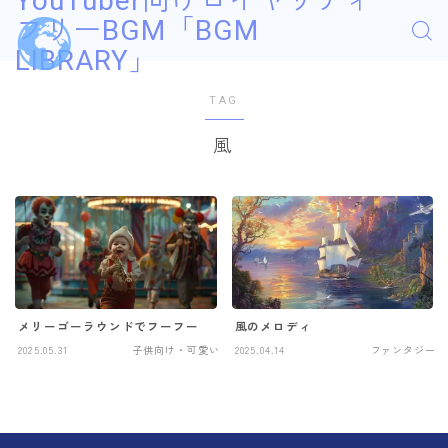
YouTuber向けロイヤリティ
フリーBGM「BGM
LIBRARY」
TAG
風
メリーゴーラウンドでフーフー
風のメロディ
2025.05.31
子供向け・可愛い
2025.04.14
ファンタジー