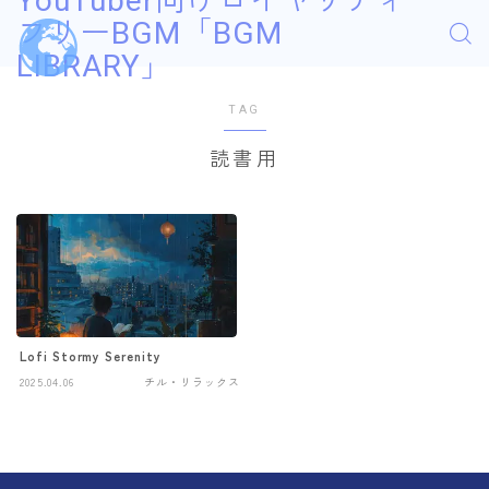
YouTuber向けロイヤリティ
フリーBGM「BGM
LIBRARY」
TAG
読書用
Lofi Stormy Serenity
2025.04.06
チル・リラックス