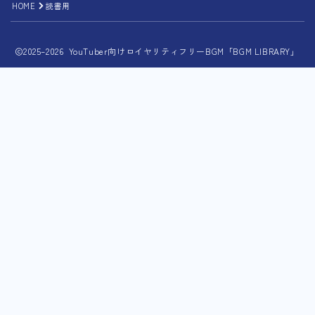
HOME
読書用
2025–2026 YouTuber向けロイヤリティフリーBGM「BGM LIBRARY」