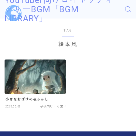
YouTuber向けロイヤリティ
フリーBGM「BGM
LIBRARY」
TAG
絵本風
小さなおばけの夜ふかし
2025.05.09
子供向け・可愛い