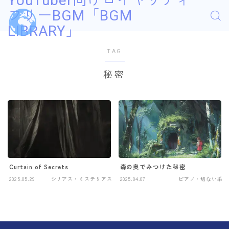
YouTuber向けロイヤリティ
フリーBGM「BGM
LIBRARY」
TAG
秘密
Curtain of Secrets
森の奥でみつけた秘密
2025.05.29
シリアス・ミステリアス
2025.04.07
ピアノ・切ない系