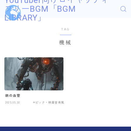
YouTuber向けロイヤリティ
フリーBGM「BGM
LIBRARY」
TAG
機械
鉄の血管
2025.05.30
エピック・映画音楽風