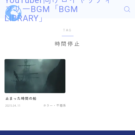
YouTuber向けロイヤリティ
フリーBGM「BGM
LIBRARY」
TAG
時間停止
止まった時間の船
2025.04.11
ホラー・不穏系