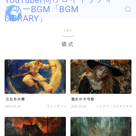
YouTuber向けロイヤリティ
フリーBGM「BGM
LIBRARY」
TAG
儀式
三日月の舞
魔女の子守歌
2025.05.29
ファンタジー
2025.05.09
シリアス・ミステリアス