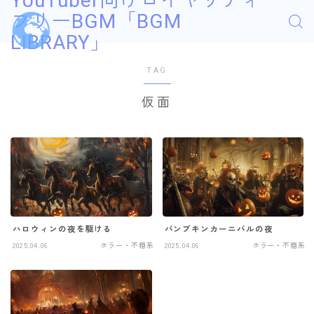
YouTuber向けロイヤリティ
フリーBGM「BGM
LIBRARY」
TAG
仮面
ハロウィンの夜を駆ける
パンプキンカーニバルの夜
2025.04.06
ホラー・不穏系
2025.04.06
ホラー・不穏系