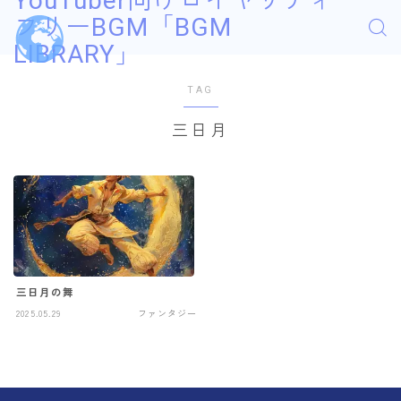
YouTuber向けロイヤリティ
フリーBGM「BGM
LIBRARY」
TAG
三日月
三日月の舞
2025.05.29
ファンタジー