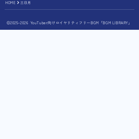
HOME
三日月
2025–2026 YouTuber向けロイヤリティフリーBGM「BGM LIBRARY」