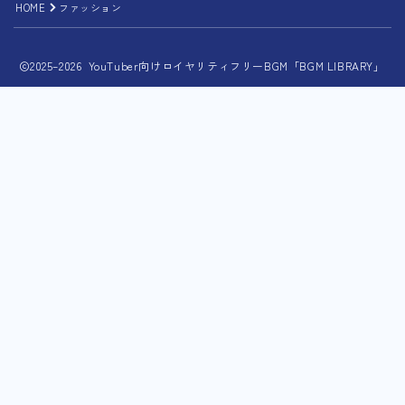
HOME
ファッション
2025–2026 YouTuber向けロイヤリティフリーBGM「BGM LIBRARY」