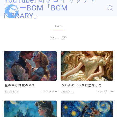
YouTuber向けロイヤリティ
フリーBGM「BGM
LIBRARY」
TAG
ハープ
星の雫と約束のキス
シルクのドレスに恋をして
2025.04.15
ファンタジー
2025.04.15
ファンタジー