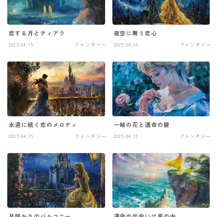
恋する月とティアラ
夜空に舞う恋心
2025.04.15
ファンタジー
2025.04.15
ファンタジー
永遠に続く恋のメロディ
一輪の花と運命の鍵
2025.04.15
ファンタジー
2025.04.15
ファンタジー
月明かりのバルコニー
運命の出会いは風の中