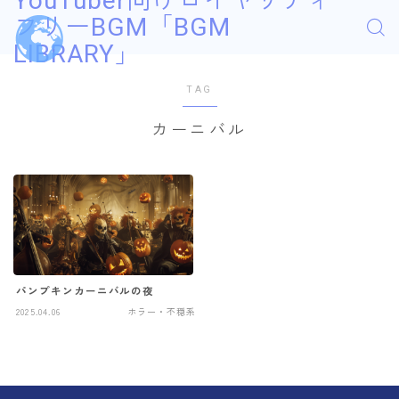
YouTuber向けロイヤリティ
フリーBGM「BGM
LIBRARY」
TAG
カーニバル
パンプキンカーニバルの夜
2025.04.06
ホラー・不穏系