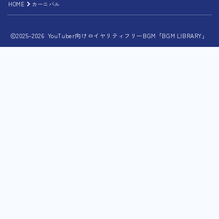
HOME
カーニバル
2025–2026 YouTuber向けロイヤリティフリーBGM「BGM LIBRARY」