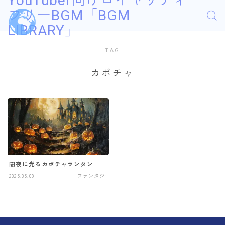
YouTuber向けロイヤリティ
フリーBGM「BGM
LIBRARY」
TAG
カボチャ
闇夜に光るカボチャランタン
2025.05.09
ファンタジー