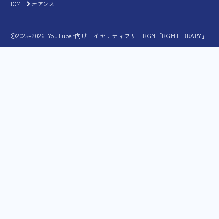
HOME
オアシス
2025–2026 YouTuber向けロイヤリティフリーBGM「BGM LIBRARY」