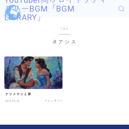
YouTuber向けロイヤリティ
フリーBGM「BGM
LIBRARY」
TAG
オアシス
ナツメヤシと夢
2025.05.29
ファンタジー