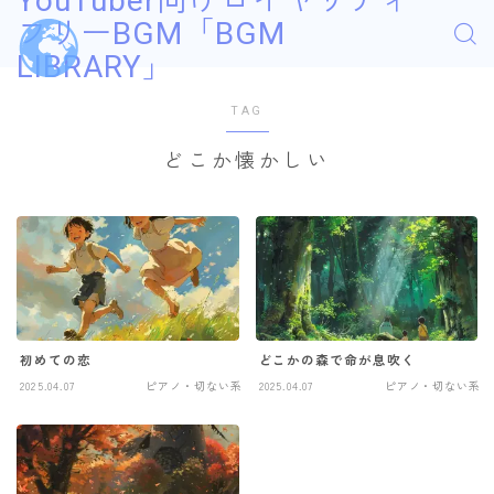
YouTuber向けロイヤリティ
フリーBGM「BGM
LIBRARY」
TAG
どこか懐かしい
初めての恋
どこかの森で命が息吹く
2025.04.07
ピアノ・切ない系
2025.04.07
ピアノ・切ない系