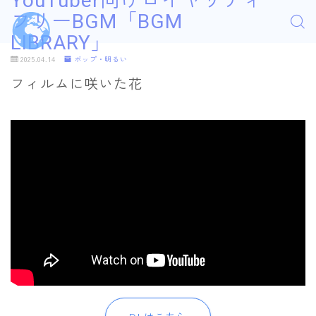
YouTuber向けロイヤリティ
フリーBGM「BGM
LIBRARY」
2025.04.14
ポップ・明るい
フィルムに咲いた花