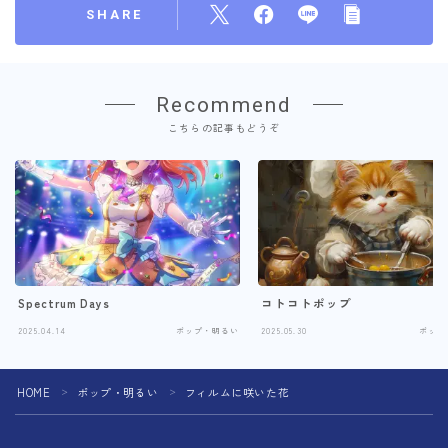
SHARE
Recommend
こちらの記事もどうぞ
Spectrum Days
コトコトポップ
2025.04.14
ポップ・明るい
2025.05.30
ポップ
HOME
ポップ・明るい
フィルムに咲いた花
＞
＞